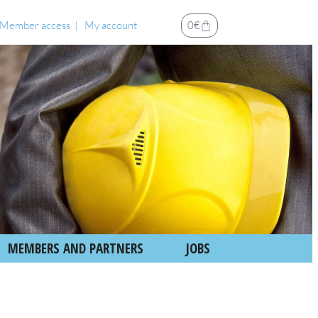
Member access
My account
0
€
MEMBERS AND PARTNERS
JOBS