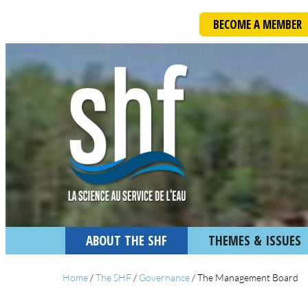
BECOME A MEMBER
ABOUT THE SHF
THEMES & ISSUES
Home
/
The SHF
/
Governance
/
The Management Board