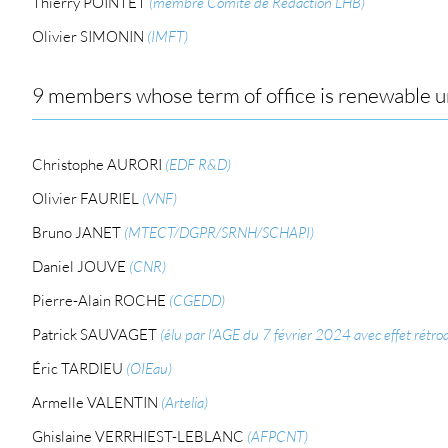
Thierry POINTET
(membre Comité de Rédaction LHB)
Olivier SIMONIN
(IMFT)
9 members whose term of office is renewable un
Christophe AURORI
(EDF R&D)
Olivier FAURIEL
(VNF)
Bruno JANET
(MTECT/DGPR/SRNH/SCHAPI)
Daniel JOUVE
(CNR)
Pierre-Alain ROCHE
(CGEDD)
Patrick SAUVAGET
(élu par l’AGE du 7 février 2024 avec effet rétro
Éric TARDIEU
(OIEau)
Armelle VALENTIN
(Artelia)
Ghislaine VERRHIEST-LEBLANC
(AFPCNT)