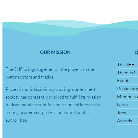
OUR MISSION
Q
The SHF
The SHF brings together all the players in the
Themes & 
water sectors and trades.
Events
Publicatio
Place of multidisciplinary sharing, our learned
Members a
society has constantly evolved to fulfill its mission:
to disseminate scientific and technical knowledge
News
among academics, professionals and public
Jobs
authorities.
Awards