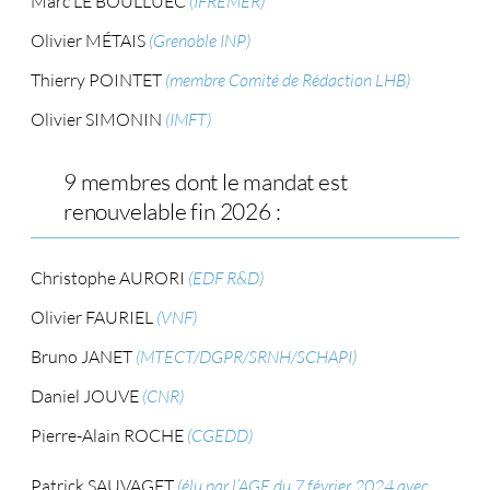
Marc LE BOULLUEC
(IFREMER)
Olivier MÉTAIS
(Grenoble INP)
Thierry POINTET
(membre Comité de Rédaction LHB)
Olivier SIMONIN
(IMFT)
9 membres dont le mandat est
renouvelable fin 2026 :
Christophe AURORI
(EDF R&D)
Olivier FAURIEL
(VNF)
Bruno JANET
(MTECT/DGPR/SRNH/SCHAPI)
Daniel JOUVE
(CNR)
Pierre-Alain ROCHE
(CGEDD)
Patrick SAUVAGET
(élu par l’AGE du 7 février 2024 avec