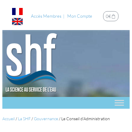
Accès Membres
Mon Compte
0
€
Accueil
/
La SHF
/
Gouvernance
/
Le Conseil d’Administration