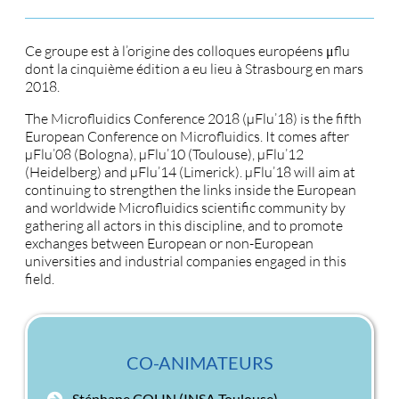
Ce groupe est à l’origine des colloques européens μflu
dont la cinquième édition a eu lieu à Strasbourg en mars
2018.
The Microfluidics Conference 2018 (µFlu’18) is the fifth
European Conference on Microfluidics. It comes after
µFlu’08 (Bologna), µFlu’10 (Toulouse), µFlu’12
(Heidelberg) and µFlu’14 (Limerick). µFlu’18 will aim at
continuing to strengthen the links inside the European
and worldwide Microfluidics scientific community by
gathering all actors in this discipline, and to promote
exchanges between European or non-European
universities and industrial companies engaged in this
field.
CO-ANIMATEURS
Stéphane COLIN (INSA Toulouse)