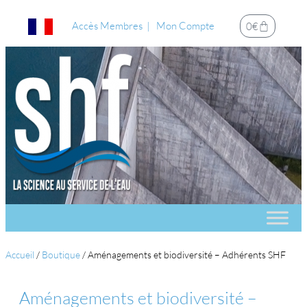
Accès Membres
Mon Compte
0
€
Accueil
/
Boutique
/
Aménagements et biodiversité – Adhérents SHF
Aménagements et biodiversité –