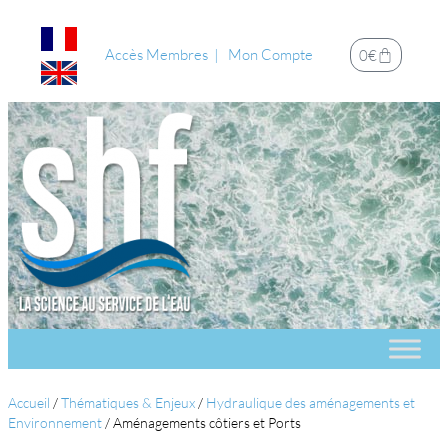
Accès Membres
Mon Compte
0
€
Accueil
/
Thématiques & Enjeux
/
Hydraulique des aménagements et
Environnement
/
Aménagements côtiers et Ports