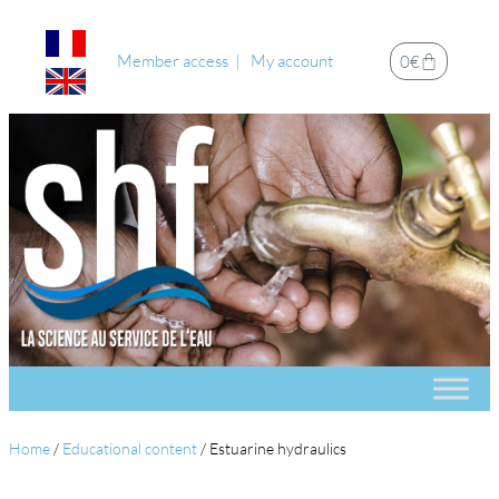
Member access
My account
0
€
Home
/
Educational content
/
Estuarine hydraulics