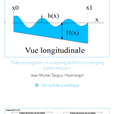
Tide propagation in a sloping bottom converging
banks estuary
Jean-Michel Tanguy / Hydrologik
Voir la fiche scientifique