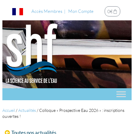
Accès Membres
Mon Compte
0
€
Accueil
/
Actualités
/
Colloque « Prospective Eau 2026 » : inscriptions
ouvertes !
Toutes nos actualités