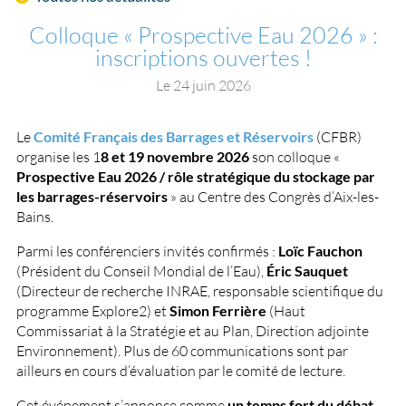
Colloque « Prospective Eau 2026 » :
inscriptions ouvertes !
Le
24 juin 2026
Le
Comité Français des Barrages et Réservoirs
(CFBR)
organise les 1
8 et 19 novembre 2026
son colloque «
Prospective Eau 2026 / rôle stratégique du stockage par
les barrages-réservoirs
» au Centre des Congrès d’Aix-les-
Bains.
Parmi les conférenciers invités confirmés :
Loïc Fauchon
(Président du Conseil Mondial de l’Eau),
Éric Sauquet
(Directeur de recherche INRAE, responsable scientifique du
programme Explore2) et
Simon Ferrière
(Haut
Commissariat à la Stratégie et au Plan, Direction adjointe
Environnement). Plus de 60 communications sont par
ailleurs en cours d’évaluation par le comité de lecture.
Cet événement s’annonce comme
un temps fort du débat