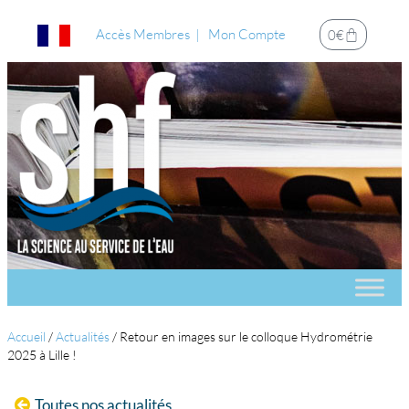
Accès Membres
Mon Compte
0
€
Accueil
/
Actualités
/
Retour en images sur le colloque Hydrométrie
2025 à Lille !
Toutes nos actualités